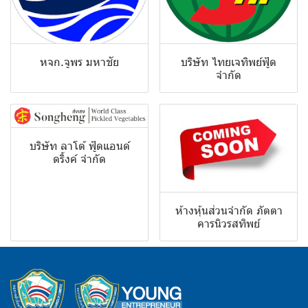
หจก.จูพร มหาชัย
บริษัท ไทยเจทิพย์ฟู้ด
จำกัด
บริษัท ลาโต้ ฟู้ดแอนด์
ดริ้งค์ จำกัด
ห้างหุ้นส่วนจำกัด ภัตตา
คารนิวรสทิพย์