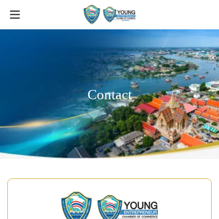
C
o
n
t
a
c
t