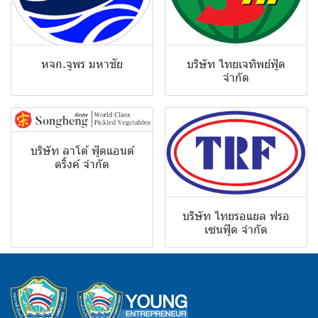
หจก.จูพร มหาชัย
บริษัท ไทยเจทิพย์ฟู้ด
จำกัด
บริษัท ลาโต้ ฟู้ดแอนด์
ดริ้งค์ จำกัด
บริษัท ไทยรอแยล ฟรอ
เซนฟู๊ด จำกัด