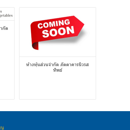
จำกัด
ห้างหุ้นส่วนจำกัด ภัตตาคารนิวรส
ทิพย์
นู