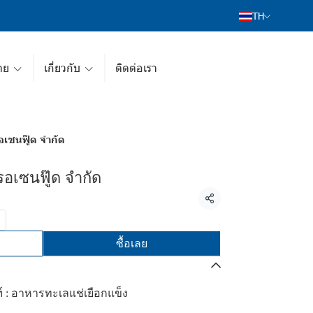
TH
าย
เกี่ยวกับ
ติดต่อเรา
อเซนฟู๊ด จำกัด
อเซนฟู๊ด จำกัด
แชร์
ซื้อเลย
ฑ์ : อาหารทะเลแช่เยือกแข็ง