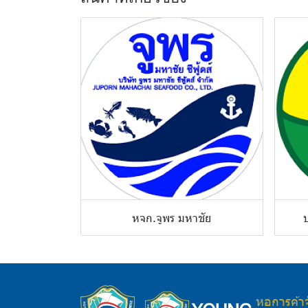
หจก.จูพร มหาชัย
บ
หอการค้า