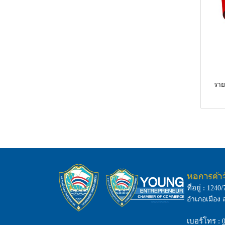
แพทย์และอุปกรณ์สุขภาพ
ร้านอาหารและบริการอาหาร
บริการ
ผู้รับเหมาก่อสร้าง
กีฬาและนันทนาการ
การเกษตรและปศุสัตว์
เทคโนโลยี
โลหะและวัสดุก่อสร้าง
ค้าปลีก / ค้าส่ง
การประมงและแปรรูปอาหาร
ธุรกิจการเงิน
ทะเล
วิศวกรรมและสถาปัตยกรรม
สื่อและสิ่งพิมพ์
อิเล็กทรอนิกส์และไฟฟ้า
อื่นๆ
การศึกษาและสถาบันฝึกอบรม
ฮาร์ดแวร์ ซอฟต์แวร์ และบริการ
ที่ปรึกษากฎหมายและบัญชี
ด้านเทคโนโลยี
โรงพยาบาลและคลินิก
ที่ปรึกษาประกันภัยและการ
ราย
พลังงานไฟฟ้าและพลังงาน
ลงทุน
ขนส่งและโลจิสติกส์
หมุนเวียน
คลังสินค้าและศูนย์กระจาย
สินค้า
อสังหาริมทรัพย์ เช่า-ซื้อ
การท่องเที่ยวและโรงแรม
หอการค้า
สถานีบริการน้ำมันเชื่อเพลิงและ
ที่อยู่ :
1240/
ก๊าซธรรมชาติ
อำเภอเมือง 
เบอร์โทร :