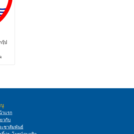
รุ๊ป
ด
นู
น้าแรก
ี่ยวกับ
ระชาสัมพันธ์