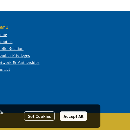
enu
ome
bout us
blic Relation
mber Privileges
twork & Partnerships
ntact
ติม
Set Cookies
Accept All