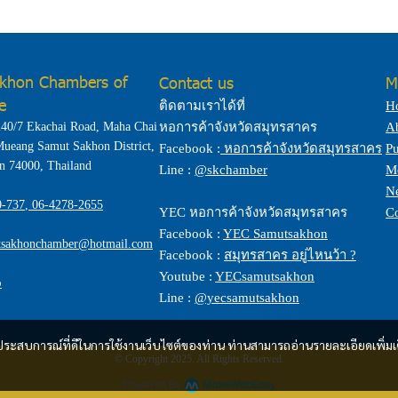
khon Chambers of
Contact us
M
e
ติดตามเราได้ที่
H
40/7 Ekachai Road, Maha Chai
หอการค้าจังหวัดสมุทรสาคร
A
 Mueang Samut Sakhon District,
Facebook :
หอการค้าจังหวัดสมุทรสาคร
Pu
n 74000, Thailand
Line :
@skchamber
Me
Ne
0-737
,
06-4278-2655
YEC หอการค้าจังหวัดสมุทรสาคร
Co
Facebook :
YEC Samutsakhon
tsakhonchamber@hotmail.com
Facebook :
สมุทรสาคร อยู่ไหนว้า ?
Youtube :
YECsamutsakhon
p
Line :
@yecsamutsakhon
และประสบการณ์ที่ดีในการใช้งานเว็บไซต์ของท่าน ท่านสามารถอ่านรายละเอียดเพิ่มเ
© Copyright 2025. All Rights Reserved.
Powered By
MakeWebEasy