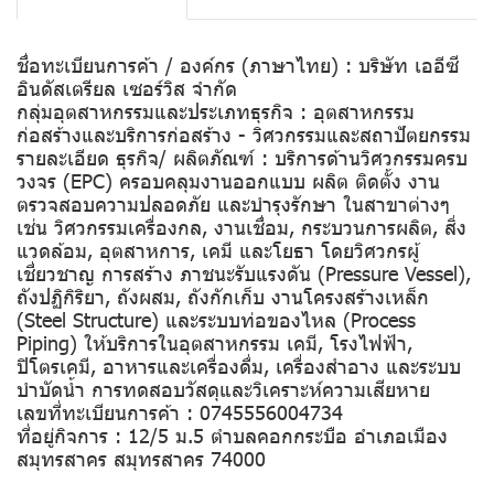
ชื่อทะเบียนการค้า / องค์กร (ภาษาไทย) : บริษัท เออีซี
อินดัสเตรียล เซอร์วิส จำกัด
กลุ่มอุตสาหกรรมและประเภทธุรกิจ : อุตสาหกรรม
ก่อสร้างและบริการก่อสร้าง - วิศวกรรมและสถาปัตยกรรม
รายละเอียด ธุรกิจ/ ผลิตภัณฑ์ : บริการด้านวิศวกรรมครบ
วงจร (EPC) ครอบคลุมงานออกแบบ ผลิต ติดตั้ง งาน
ตรวจสอบความปลอดภัย และบำรุงรักษา ในสาขาต่างๆ
เช่น วิศวกรรมเครื่องกล, งานเชื่อม, กระบวนการผลิต, สิ่ง
แวดล้อม, อุตสาหการ, เคมี และโยธา โดยวิศวกรผู้
เชี่ยวชาญ การสร้าง ภาชนะรับแรงดัน (Pressure Vessel),
ถังปฏิกิริยา, ถังผสม, ถังกักเก็บ งานโครงสร้างเหล็ก
(Steel Structure) และระบบท่อของไหล (Process
Piping) ให้บริการในอุตสาหกรรม เคมี, โรงไฟฟ้า,
ปิโตรเคมี, อาหารและเครื่องดื่ม, เครื่องสำอาง และระบบ
บำบัดน้ำ การทดสอบวัสดุและวิเคราะห์ความเสียหาย
เลขที่ทะเบียนการค้า : 0745556004734
ที่อยู่กิจการ : 12/5 ม.5 ตำบลคอกกระบือ อำเภอเมือง
สมุทรสาคร สมุทรสาคร 74000