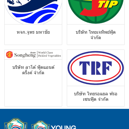
หจก.จูพร มหาชัย
บริษัท ไทยเจทิพย์ฟู้ด
จำกัด
บริษัท ลาโต้ ฟู้ดแอนด์
ดริ้งค์ จำกัด
บริษัท ไทยรอแยล ฟรอ
เซนฟู๊ด จำกัด