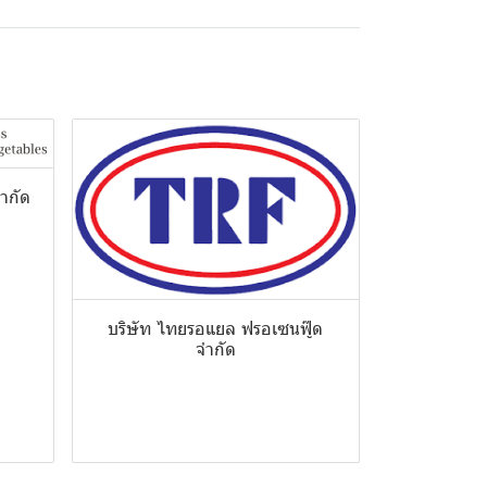
จำกัด
บริษัท ไทยรอแยล ฟรอเซนฟู๊ด
จำกัด