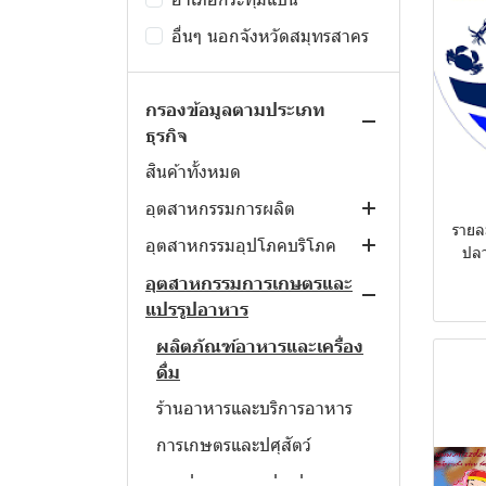
อื่นๆ นอกจังหวัดสมุทรสาคร
กรองข้อมูลตามประเภท
ธุรกิจ
สินค้าทั้งหมด
อุตสาหกรรมการผลิต
รายละ
อุตสาหกรรมอุปโภคบริโภค
บรรจุภัณฑ์
ปลา
ยานยนต์และชิ้นส่วน
สิ่งทอและเครื่องนุ่งห่ม
อุตสาหกรรมการเกษตรและ
แปรรูปอาหาร
พลาสติกและยาง
เฟอร์นิเจอร์และของตกแต่งบ้าน
ผลิตภัณฑ์อาหารและเครื่อง
เคมีภัณฑ์และปิโตรเคมี
ยาและเวชภัณฑ์, เครื่องมือ
ดื่ม
แพทย์และอุปกรณ์สุขภาพ
ร้านอาหารและบริการอาหาร
กีฬาและนันทนาการ
การเกษตรและปศุสัตว์
การประมงและแปรรูปอาหาร