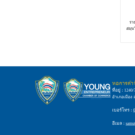
ราย
สมุน
หอการค้า
ที่อยู่ :
1240/
อำเภอเมือง 
เบอร์โทร :
อีเมล :
samu