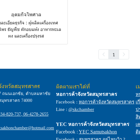
อุดมกิจไพศาล
ละเอียดธุรกิจ : ผู้ผลิตเครื่องเทศ
ไพร ธัญพืช ผักอบแห้ง อาหารทะเล
ผง และเครื่องปรุงรส
1
จังหวัดสมุทรสาคร
ติดตามเราได้ที่
เม
7 ถนนเอกชัย, ตำบลมหาชัย
หอการค้าจังหวัดสมุทรสาคร
ห
สมุทรสาคร 74000
Facebook :
หอการค้าจังหวัดสมุทรสาคร
เก
Line :
@skchamber
ป
034-820-737
,
06-4278-2655
สิ
YEC
หอการค้าจังหวัดสมุทรสาคร
เค
tsakhonchamber@hotmail.com
Facebook :
YEC Samutsakhon
ติ
Facebook :
สมุทรสาคร อยู่ไหนว้า ?