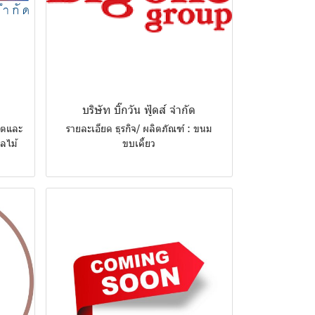
ด
บริษัท​ บิ๊กวัน​ ฟู้ดส์​ จำกัด​
ลิตและ
รายละเอียด ธุรกิจ/ ผลิตภัณฑ์ : ขนม
ผลไม้
ขบเคี้ยว​